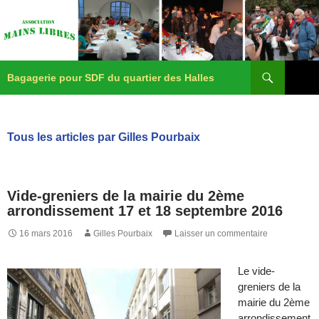
Recherche
Aller
Bagagerie pour SDF du quartier des Halles
au
contenu
Menu
principa
Tous les articles par Gilles Pourbaix
Vide-greniers de la mairie du 2ème
arrondissement 17 et 18 septembre 2016
16 mars 2016
Gilles Pourbaix
Laisser un commentaire
Le vide-
greniers de la
mairie du 2ème
arrondissement