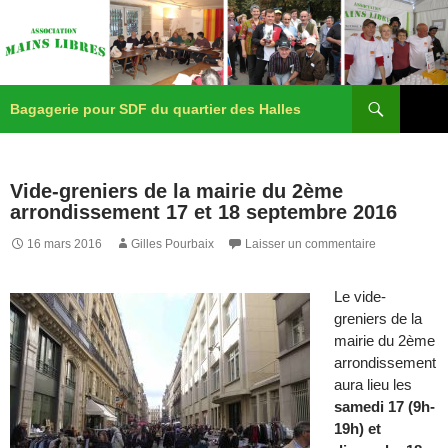
Recherche
Aller
Bagagerie pour SDF du quartier des Halles
au
contenu
Menu
principa
Vide-greniers de la mairie du 2ème
arrondissement 17 et 18 septembre 2016
16 mars 2016
Gilles Pourbaix
Laisser un commentaire
Le vide-
greniers de la
mairie du 2ème
arrondissement
aura lieu les
samedi 17 (9h-
19h) et