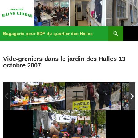
Recherche
Aller
Bagagerie pour SDF du quartier des Halles
au
contenu
Menu
principa
Vide-greniers dans le jardin des Halles 13
octobre 2007