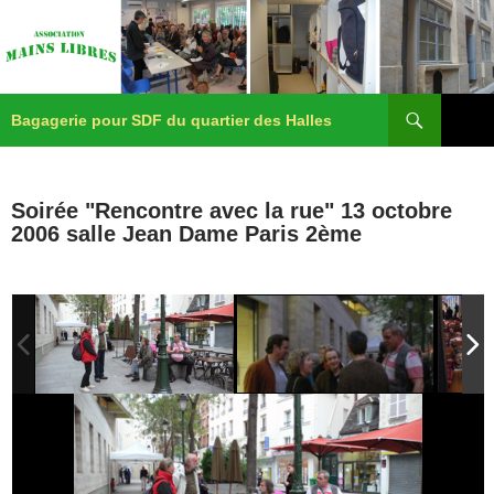
Recherche
Aller
Bagagerie pour SDF du quartier des Halles
au
contenu
Menu
principa
Soirée "Rencontre avec la rue" 13 octobre
2006 salle Jean Dame Paris 2ème